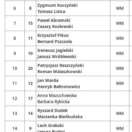
Zygmunt Kuczyński
6
8
WM
Tomasz Lisica
Paweł Abramski
7
15
WM
Cezary Kozłowski
Krzysztof Pikus
8
11
WM
Bernard Pszczoła
Ireneusz Jagielski
9
10
WM
Janusz Wróblewski
Patrycjusz Reszczyński
10
20
WM
Roman Walaszkowski
Jan Warda
11
12
WM
Henryk Bałtronowicz
Anna Mazuchowska
12
17
Barbara Rybicka
Ryszard Dudek
13
14
WM
Marzenka Bieńkuńska
Lech Grabski
14
9
WM
Janusz Budny