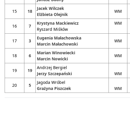
Jacek Wilczek
15
18
WM
Elżbieta Olejnik
Krystyna Mackiewicz
WM
16
7
Ryszard Miśków
Eugenia Małachowska
17
3
WM
Marcin Małachowski
Marian Winowiecki
18
6
WM
Marcin Nowicki
Andrzej Bergiel
19
19
Jerzy Szczepański
WM
Jagoda Wróbel
20
5
Grażyna Piszczek
WM