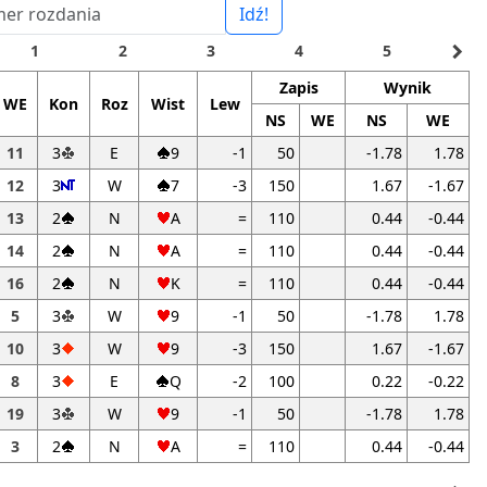
Idź!
navigate_next
1
2
3
4
5
Zapis
Wynik
WE
Kon
Roz
Wist
Lew
NS
WE
NS
WE
11
3
E
9
-1
50
-1.78
1.78
12
3
W
7
-3
150
1.67
-1.67
13
2
N
A
=
110
0.44
-0.44
14
2
N
A
=
110
0.44
-0.44
16
2
N
K
=
110
0.44
-0.44
5
3
W
9
-1
50
-1.78
1.78
10
3
W
9
-3
150
1.67
-1.67
8
3
E
Q
-2
100
0.22
-0.22
19
3
W
9
-1
50
-1.78
1.78
3
2
N
A
=
110
0.44
-0.44