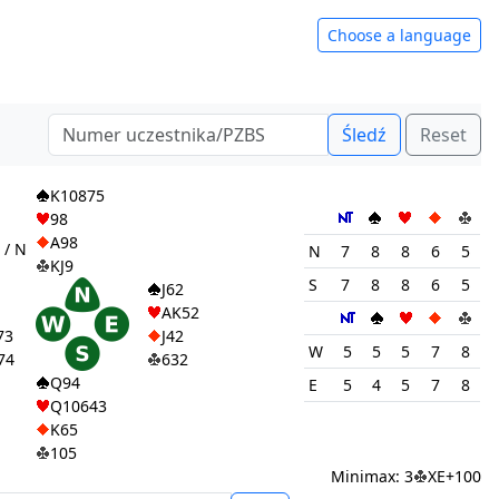
Choose a language
Śledź
Reset
1
K10875
98
A98
 / N
N
7
8
8
6
5
KJ9
S
7
8
8
6
5
J62
AK52
73
J42
W
5
5
5
7
8
74
632
Q94
E
5
4
5
7
8
Q10643
K65
105
Minimax: 3
XE+100