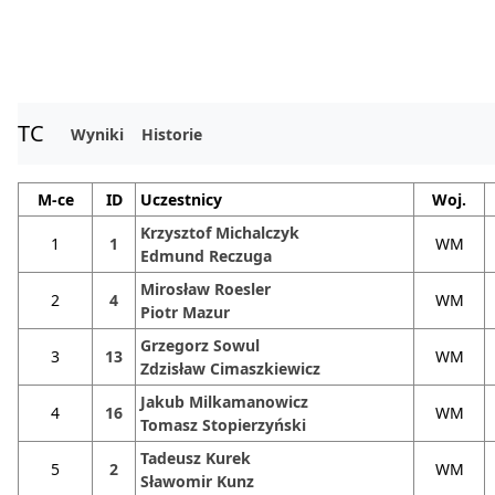
TC
Wyniki
Historie
M-ce
ID
Uczestnicy
Woj.
Krzysztof Michalczyk
1
1
WM
Edmund Reczuga
Mirosław Roesler
2
4
WM
Piotr Mazur
Grzegorz Sowul
3
13
WM
Zdzisław Cimaszkiewicz
Jakub Milkamanowicz
4
16
WM
Tomasz Stopierzyński
Tadeusz Kurek
5
2
WM
Sławomir Kunz