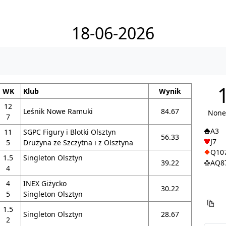
18-06-2026
WK
Klub
Wynik
12
Leśnik Nowe Ramuki
84.67
None
7
A3
11
SGPC Figury i Blotki Olsztyn
56.33
J7
5
Drużyna ze Szczytna i z Olsztyna
Q10
1.5
Singleton Olsztyn
39.22
AQ8
4
4
INEX Giżycko
30.22
5
Singleton Olsztyn
1.5
Singleton Olsztyn
28.67
2