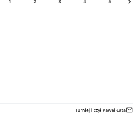
navigate_next
1
2
3
4
5
mail_outline
Turniej liczył
Paweł Łata