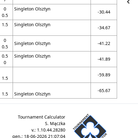
navigate_before
0
Singleton Olsztyn
-30.44
0.5
1.5
Singleton Olsztyn
-34.67
0
Singleton Olsztyn
-41.22
0.5
0.5
Singleton Olsztyn
-41.89
0
-59.89
1.5
-65.67
1.5
Singleton Olsztyn
Tournament Calculator
S. Mączka
v.:
1.10.44.28280
gen.:
18-06-2026 21:07:04