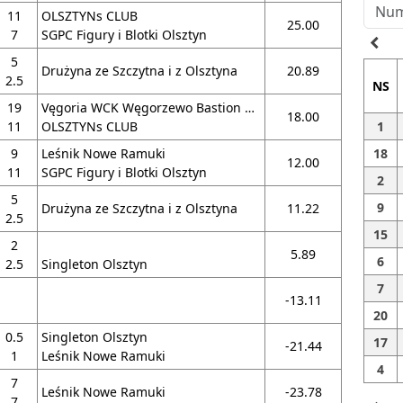
11
OLSZTYNs CLUB
25.00
7
SGPC Figury i Blotki Olsztyn
navigate_before
5
Drużyna ze Szczytna i z Olsztyna
20.89
2.5
NS
19
Vęgoria WCK Węgorzewo Bastion Smaku
18.00
11
OLSZTYNs CLUB
1
9
Leśnik Nowe Ramuki
18
12.00
11
SGPC Figury i Blotki Olsztyn
2
5
9
Drużyna ze Szczytna i z Olsztyna
11.22
2.5
15
2
5.89
6
2.5
Singleton Olsztyn
7
-13.11
20
0.5
Singleton Olsztyn
17
-21.44
1
Leśnik Nowe Ramuki
4
7
Leśnik Nowe Ramuki
-23.78
7