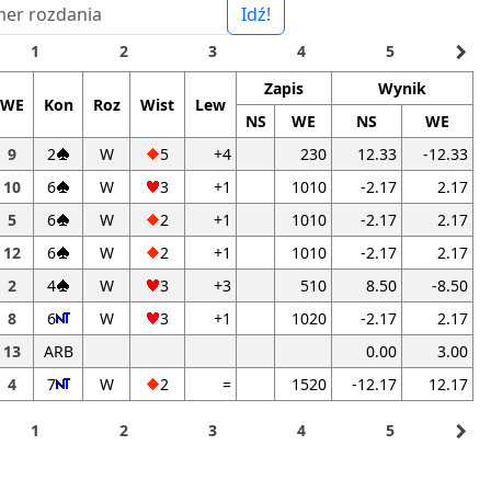
Idź!
navigate_next
1
2
3
4
5
Zapis
Wynik
WE
Kon
Roz
Wist
Lew
NS
WE
NS
WE
9
2
W
5
+4
230
12.33
-12.33
10
6
W
3
+1
1010
-2.17
2.17
5
6
W
2
+1
1010
-2.17
2.17
12
6
W
2
+1
1010
-2.17
2.17
2
4
W
3
+3
510
8.50
-8.50
8
6
W
3
+1
1020
-2.17
2.17
13
ARB
0.00
3.00
4
7
W
2
=
1520
-12.17
12.17
navigate_next
1
2
3
4
5