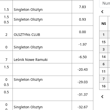
7.83
1.5
Singleton Olsztyn
navigate_before
1.5
Singleton Olsztyn
0.93
0.5
NS
0.00
2
OLSZTYNs CLUB
1
15
-1.97
0
Singleton Olsztyn
3
14
-6.50
7
Leśnik Nowe Ramuki
6
1.5
-20.43
11
7
0
Singleton Olsztyn
-29.03
0.5
16
0.5
-31.37
navigate_before
0
Singleton Olsztyn
-32.67
0