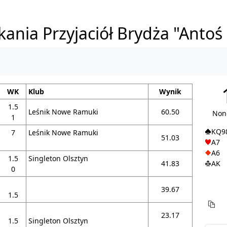
kania Przyjaciół Brydża "Antoś
WK
Klub
Wynik
1.5
Leśnik Nowe Ramuki
60.50
Non
1
KQ9
7
Leśnik Nowe Ramuki
51.03
A7
A6
1.5
Singleton Olsztyn
41.83
AK
0
39.67
1.5
23.17
1.5
Singleton Olsztyn