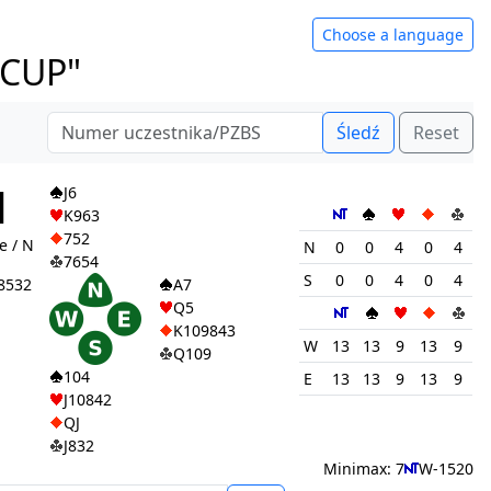
Choose a language
 CUP"
Śledź
Reset
1
J6
K963
752
e / N
N
0
0
4
0
4
7654
S
0
0
4
0
4
8532
A7
Q5
K109843
W
13
13
9
13
9
Q109
104
E
13
13
9
13
9
J10842
QJ
J832
Minimax: 7
W-1520