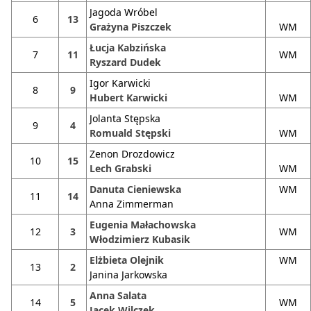
Jagoda Wróbel
6
13
Grażyna Piszczek
WM
Łucja Kabzińska
7
11
WM
Ryszard Dudek
Igor Karwicki
8
9
Hubert Karwicki
WM
Jolanta Stępska
9
4
Romuald Stępski
WM
Zenon Drozdowicz
10
15
Lech Grabski
WM
Danuta Cieniewska
WM
11
14
Anna Zimmerman
Eugenia Małachowska
12
3
WM
Włodzimierz Kubasik
Elżbieta Olejnik
WM
13
2
Janina Jarkowska
Anna Salata
14
5
WM
Jacek Wilczek