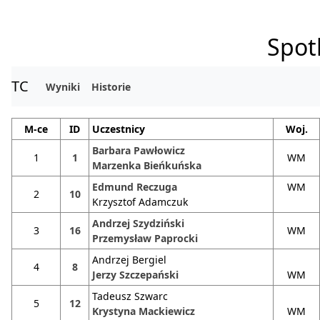
Spot
TC
Wyniki
Historie
M-ce
ID
Uczestnicy
Woj.
Barbara Pawłowicz
1
1
WM
Marzenka Bieńkuńska
Edmund Reczuga
WM
2
10
Krzysztof Adamczuk
Andrzej Szydziński
3
16
WM
Przemysław Paprocki
Andrzej Bergiel
4
8
Jerzy Szczepański
WM
Tadeusz Szwarc
5
12
Krystyna Mackiewicz
WM