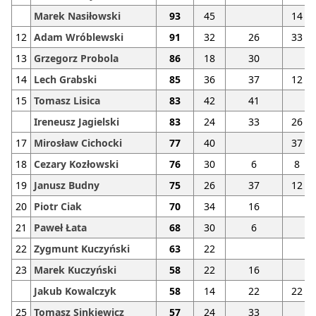
Marek Nasiłowski
93
45
14
12
Adam Wróblewski
91
32
26
33
13
Grzegorz Probola
86
18
30
14
Lech Grabski
85
36
37
12
15
Tomasz Lisica
83
42
41
Ireneusz Jagielski
83
24
33
26
17
Mirosław Cichocki
77
40
37
18
Cezary Kozłowski
76
30
6
8
19
Janusz Budny
75
26
37
12
20
Piotr Ciak
70
34
16
21
Paweł Łata
68
30
6
22
Zygmunt Kuczyński
63
22
23
Marek Kuczyński
58
22
16
Jakub Kowalczyk
58
14
22
22
25
Tomasz Sinkiewicz
57
24
33