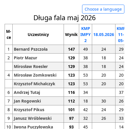
Choose a language
Długa fala maj 2026
KMP
KMP
M-
Uczestnicy
Wynik
IMPY
18.05.2026
11-
ce
2
05-
1
Bernard Pszczoła
147
49
24
29
2
Piotr Mazur
129
38
18
24
Mirosław Roesler
129
38
18
24
4
Mirosław Zomkowski
123
53
20
20
Krzysztof Michalczyk
123
53
20
20
6
Andrzej Tutaj
116
34
37
7
Jan Rogowski
112
18
30
26
8
Krzysztof Pikus
101
42
24
29
9
Janusz Wróblewski
97
32
26
33
10
Iwona Puczyłowska
93
45
14