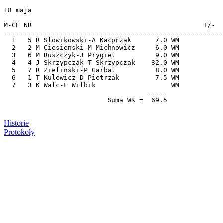
18 maja

M-CE NR                                           +/-  
-------------------------------------------------------
  1   5 R Slowikowski-A Kacprzak      7.0 WM           
  2   2 M Ciesienski-M Michnowicz     6.0 WM           
  3   6 M Ruszczyk-J Prygiel          9.0 WM           
  4   4 J Skrzypczak-T Skrzypczak    32.0 WM           
  5   7 R Zielinski-P Garbal          8.0 WM           
  6   1 T Kulewicz-D Pietrzak         7.5 WM           
  7   3 K Walc-F Wilbik                   WM           
                                    -----

Historie
Protokoły