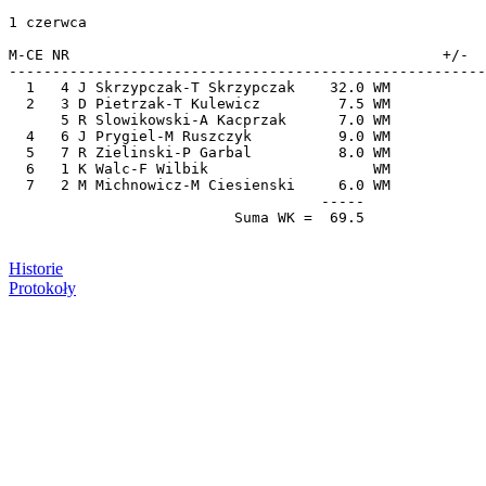
1 czerwca

M-CE NR                                           +/-  
-------------------------------------------------------
  1   4 J Skrzypczak-T Skrzypczak    32.0 WM           
  2   3 D Pietrzak-T Kulewicz         7.5 WM           
      5 R Slowikowski-A Kacprzak      7.0 WM           
  4   6 J Prygiel-M Ruszczyk          9.0 WM           
  5   7 R Zielinski-P Garbal          8.0 WM           
  6   1 K Walc-F Wilbik                   WM           
  7   2 M Michnowicz-M Ciesienski     6.0 WM           
                                    -----

Historie
Protokoły